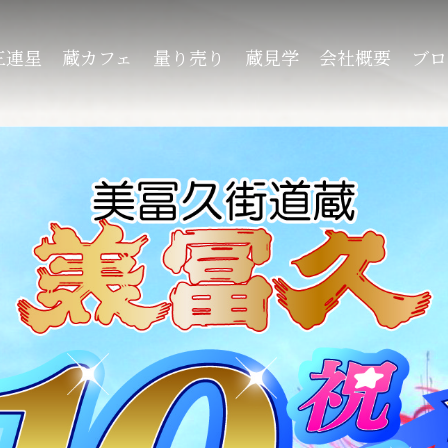
三連星
蔵カフェ
量り売り
蔵見学
会社概要
ブロ