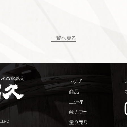
一覧へ戻る
トップ
商品
三連星
蔵カフェ
3-2
量り売り