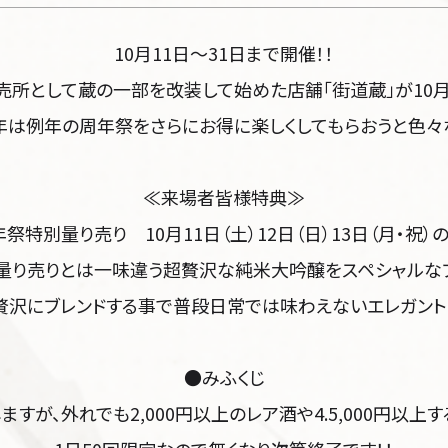
10月11日～31日まで開催！！
所として蔵の一部を改装して始めた店舗「街道蔵」が10月1
年は例年の周年祭をさらにお得に楽しくしてもらおうと色々
≪来場者皆様特典≫
祭特別量り売り 10月11日（土）12日（日）13日（月・祝）
量り売りとは一味違う超贅沢な純米大吟醸をスペシャルな
贅沢にブレンドする事で普段日常では味わえないエレガント
●みふくじ
感じますが、外れでも2,000円以上のレア酒や4.5,000円以