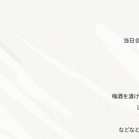
当日
梅酒を漬け
などな