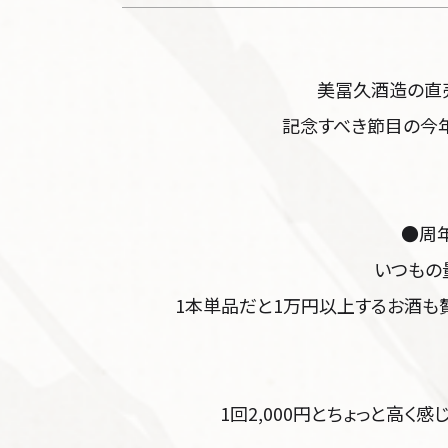
美冨久酒造の直売
記念すべき節目の今
●周年
いつもの
1本単品だと1万円以上するお酒も
1回2,000円とちょっと高く