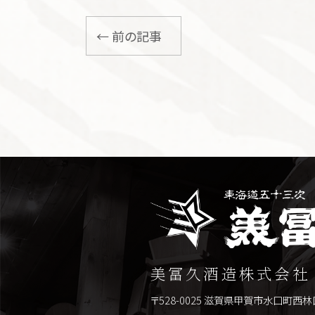
← 前の記事
美冨久酒造株式会社
〒528-0025 滋賀県甲賀市水口町西林口