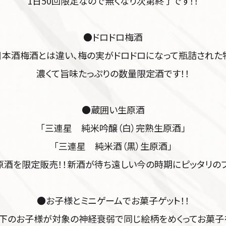
1日50回限定なので無くなり次第終了です！！
●ドロドロ梅酒
日本酒梅酒とは違い、梅の実がドロドロになって瓶詰された
濃くて旨味たっぷりの数量限定酒です！！
●蔵囲い生原酒
「三連星 純米吟醸（白）完熟生原酒」
「三連星 純米酒（黒）生原酒」
酒を限定販売！！新酒が待ち遠しい今の時期にピッタリの
●お子様とミニゲームでお菓子ゲット！！
下のお子様が対象の神経衰弱で同じ絵柄をめくってお菓子