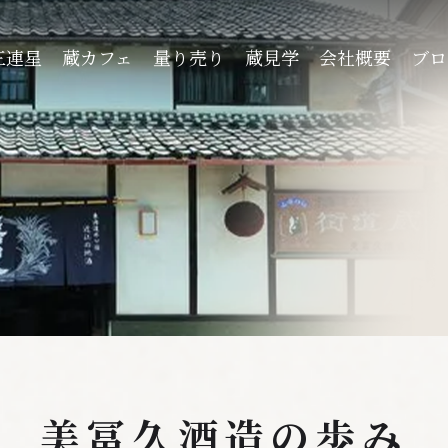
三連星
蔵カフェ
量り売り
蔵見学
会社概要
ブロ
美冨久酒造の歩み