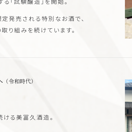
る「試験醸造」を開始。
に限定発売される特別なお酒で、
取り組みを続けています。
へ
（令和時代）
続ける美冨久酒造。