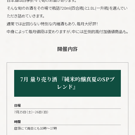
日本酒は四季折々で旬のお酒があります。
そんな旬のお酒をその場で瓶詰720ml(四合瓶)と1.8L(一升瓶)を選んでい
ただき詰めていきます。
通常では出回らない特別な内緒酒もあり、毎月大好評！
中身によって毎月値段は変わりますが、中には圧倒的高付加価値商品も。
開催内容
7月 量り売り酒 『純米吟醸真夏のSPブ
レンド』
日程
7月25日（土）・26日（日）
時間
店頭にて両日とも10時〜17時