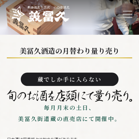
美冨久酒造の月替わり量り売り
蔵でしか手に入らない
毎月月末の土日、
美冨久街道蔵の直売店にて開催中。