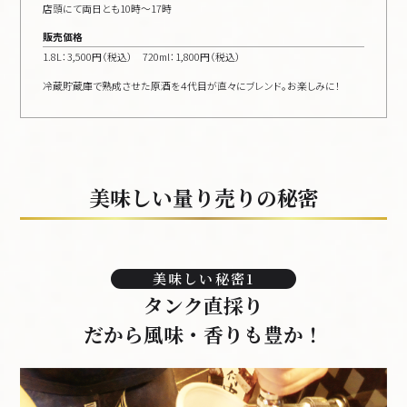
店頭にて両日とも10時〜17時
販売価格
1.8L：3,500円（税込） 720ml：1,800円（税込）
冷蔵貯蔵庫で熟成させた原酒を４代目が直々にブレンド。お楽しみに！
美味しい量り売りの秘密
美味しい秘密1
タンク直採り
だから風味・香りも豊か！